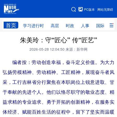
手机版
PC版本
网站无障碍
网站地图
首页
学习进行时
高层
时政
人事
国际
财
朱美玲：守“匠心” 传“匠艺”
学习进行时
高层
时政
人事
2026-05-28 12:04:50
来源：新华网
国际
财经
网评
港澳
台湾
思客智库
全球连线
教育
编者按：劳动创造幸福，奋斗定义价值。为大力
弘扬劳模精神、劳动精神、工匠精神，展现奋斗者风
科技
科创
量子
体育
采，工行吉林省分行聚焦在本职岗位上锐意进取、甘
文化
书画
健康
军事
于奉献的先进个人。他们以恪尽职守的敬业态度、精
访谈
视频
图片
政务
益求精的专业追求、勇于开拓的创新精神，在服务实
法律
中央文件
金融
汽车
体经济、赋能百姓生活的征程中，留下了坚实而温暖
食品
人居
信息化
数字经济