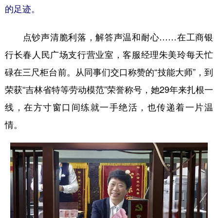
的足迹。
学术中国
乡村振兴
银龄
溯源中国
点钞声清脆利落，解答声温和耐心……在工商银
城市
旅游
能源
会展
行长春人民广场支行营业室，客服经理朱美玲每天忙
彩票
娱乐
时尚
悦读
碌在三尺柜台前。从同事们交口称赞的“技能大师”，到
公益
一带一路
亚太网
上市公司
荣获“吉林省特等劳动模范”荣誉称号，她29年来扎根一
文化产业
线，在方寸窗口间练就一手绝活，也传递着一片温
情。
地方频道
北京
天津
河北
山西
辽宁
吉林
上海
江苏
浙江
安徽
福建
江西