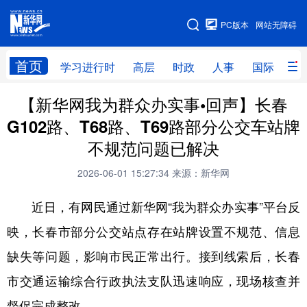
手机版
PC版本
网站无障碍
网站地图
首页
学习进行时
高层
时政
人事
国际
财
【新华网我为群众办实事•回声】长春
学习进行时
高层
时政
人事
G102路、T68路、T69路部分公交车站牌
国际
财经
网评
港澳
不规范问题已解决
台湾
思客智库
全球连线
教育
2026-06-01 15:27:34
来源：新华网
科技
科创
量子
体育
近日，有网民通过新华网“我为群众办实事”平台反
文化
书画
健康
军事
映，长春市部分公交站点存在站牌设置不规范、信息
访谈
视频
图片
政务
缺失等问题，影响市民正常出行。接到线索后，长春
法律
中央文件
金融
汽车
市交通运输综合行政执法支队迅速响应，现场核查并
督促完成整改。
食品
人居
信息化
数字经济