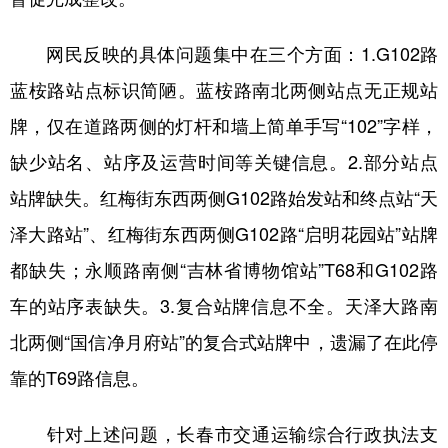
学术中国
乡村振兴
银龄
溯源中国
网民反映的具体问题集中在三个方面：1.G102路
城市
旅游
能源
会展
蓝桉路站点标识简陋。蓝桉路南北两侧站点无正规站
牌，仅在道路两侧的灯杆和墙上简单手写“102”字样，
彩票
娱乐
时尚
悦读
缺少站名、站序及运营时间等关键信息。2.部分站点
公益
一带一路
亚太网
上市公司
站牌缺失。红梅街东西两侧G102路始发站和终点站“天
文化产业
泽大路站”、红梅街东西两侧G102路“启明花园站”站牌
都缺失；永顺路南侧“吉林省博物馆站”T68和G102路
地方频道
车的站序表缺失。3.复合站牌信息不全。天泽大路南
北京
天津
河北
山西
北两侧“国信净月府站”的复合式站牌中，遗漏了在此停
辽宁
吉林
上海
江苏
靠的T69路信息。
浙江
安徽
福建
江西
针对上述问题，长春市交通运输综合行政执法支