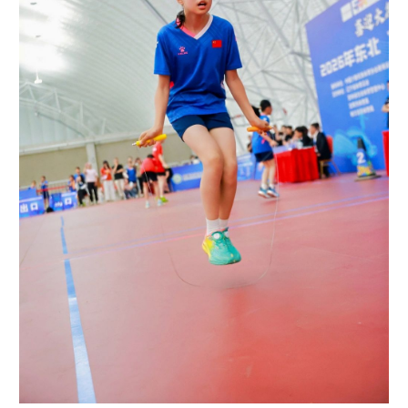
山东
河南
湖北
湖南
广东
广西
海南
重庆
四川
贵州
云南
西藏
陕西
甘肃
青海
宁夏
新疆
内蒙古
黑龙江
多语种频道
English
Español
Français
عربى
Русский язык
日本語
한국어
Deutsch
Português