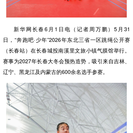
学术中国
乡村振兴
银龄
溯源中国
城市
旅游
能源
会展
新华网长春6月1日电（记者周万鹏）5月31
彩票
娱乐
时尚
悦读
日，“奔跑吧·少年”2026年东北三省一区跳绳公开赛
公益
一带一路
亚太网
上市公司
（长春站）在长春城投南溪里文旅小镇气膜馆举行。
赛事为2027年长春大冬会预热造势，吸引来自吉林、
文化产业
辽宁、黑龙江及内蒙古的600余名选手参赛。
地方频道
北京
天津
河北
山西
辽宁
吉林
上海
江苏
浙江
安徽
福建
江西