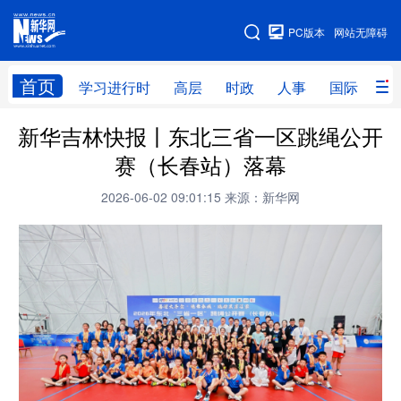
手机版
PC版本
网站无障碍
网站地图
首页
学习进行时
高层
时政
人事
国际
财
新华吉林快报丨东北三省一区跳绳公开
学习进行时
高层
时政
人事
赛（长春站）落幕
国际
财经
网评
港澳
2026-06-02 09:01:15
来源：新华网
台湾
思客智库
全球连线
教育
科技
科创
量子
体育
文化
书画
健康
军事
访谈
视频
图片
政务
法律
中央文件
金融
汽车
食品
人居
信息化
数字经济