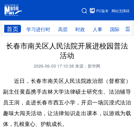
手机版
PC版本
网站无障碍
网站地图
首页
学习进行时
高层
时政
人事
国际
财
长春市南关区人民法院开展进校园普法
学习进行时
高层
时政
人事
活动
国际
财经
网评
港澳
2026-06-03 17:10:38
来源：新华网
台湾
思客智库
全球连线
教育
近日，长春市南关区人民法院政治部（督察室）
科技
科创
量子
体育
副主任黄磊携手吉林大学法律硕士研究生、法治辅导
文化
书画
健康
军事
员王润，走进长春市西五小学，开启一场沉浸式法治
访谈
视频
图片
政务
趣味大闯关活动，让法律知识走出课本，以游戏为载
法律
中央文件
金融
汽车
体，扎根童心、护航成长。
食品
人居
信息化
数字经济