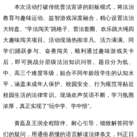
本次活动打破传统普法宣讲的刻板模式，将法治
学术中国
乡村振兴
银龄
溯源中国
教育与趣味运动、益智游戏深度融合，精心设置法治
城市
旅游
能源
会展
大转盘、“学法闯关”跳格子、普法套圈、欢乐跳大绳四
彩票
娱乐
时尚
悦读
大趣味闯关项目。活动现场热闹非凡、活力满满。同
学们踊跃参与、奋勇闯关，顺利通过趣味游戏关卡
公益
一带一路
亚太网
上市公司
后，即可挑战分层级法治知识问答。题目分为低、
文化产业
中、高三个难度等级，贴合不同年龄段学生的认知水
平，涵盖未成年人保护、校园安全、行为规范等贴近
地方频道
校园生活的法律常识。现场欢声笑语不断，学习氛围
北京
天津
河北
山西
浓厚，真正实现了“玩中学、学中悟”。
辽宁
吉林
上海
江苏
黄磊及王润全程陪伴、耐心引导，细致解答同学
浙江
安徽
福建
江西
们的疑问，用通俗易懂的语言解读法律条文，纠正日