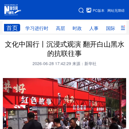
手机版
PC版本
网站无障碍
网站地图
首页
学习进行时
高层
时政
人事
国际
财
文化中国行丨沉浸式观演 翻开白山黑水
学习进行时
高层
时政
人事
的抗联往事
国际
财经
网评
港澳
2026-06-28 17:42:29
来源：新华社
台湾
思客智库
全球连线
教育
科技
科创
量子
体育
文化
书画
健康
军事
访谈
视频
图片
政务
法律
中央文件
金融
汽车
食品
人居
信息化
数字经济