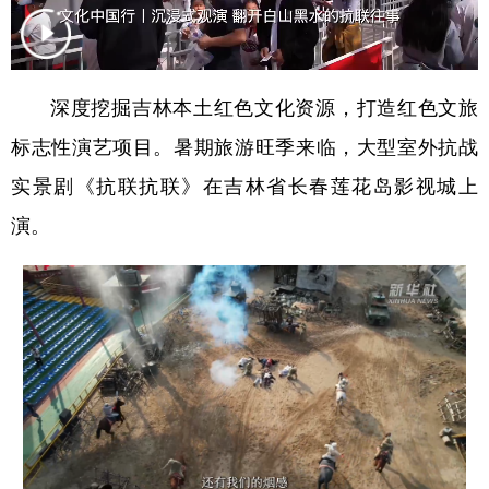
学术中国
乡村振兴
银龄
溯源中国
城市
旅游
能源
会展
深度挖掘吉林本土红色文化资源，打造红色文旅
彩票
娱乐
时尚
悦读
标志性演艺项目。暑期旅游旺季来临，大型室外抗战
公益
一带一路
亚太网
上市公司
实景剧《抗联抗联》在吉林省长春莲花岛影视城上
演。
文化产业
地方频道
北京
天津
河北
山西
辽宁
吉林
上海
江苏
浙江
安徽
福建
江西