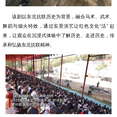
山东
河南
湖北
湖南
广东
广西
海南
重庆
该剧以东北抗联历史为背景，融合马术、武术、
四川
贵州
云南
西藏
舞蹈与烟火特效，通过实景演艺让红色文化“活” 起
来，让观众在沉浸式体验中了解历史、走进历史，传
陕西
甘肃
青海
宁夏
承和弘扬东北抗联精神。
新疆
内蒙古
黑龙江
多语种频道
English
Español
Français
عربى
Русский язык
日本語
한국어
Deutsch
Português