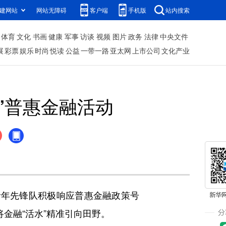
建网站
网站无障碍
客户端
手机版
站内搜索
体育
文化
书画
健康
军事
访谈
视频
图片
政务
法律
中央文件
展
彩票
娱乐
时尚
悦读
公益
一带一路
亚太网
上市公司
文化产业
”普惠金融活动
年先锋队积极响应普惠金融政策号
金融“活水”精准引向田野。