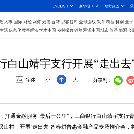
ENGLISH
新华报刊
地方频道
承
政
人事
国际
财经
网评
港澳
台湾
思客智库
全球连线
教育
科技
科创
量子
生活
信息化
数字经济
学术中国
乡村振兴
银龄
溯源中国
城市
旅游
能源
会
行白山靖宇支行开展“走出去
字体：
小
中
大
分享到：
打通金融服务“最后一公里”，工商银行白山靖宇支行青
山村，开展“走出去”备春耕普惠金融产品专场推介会，将