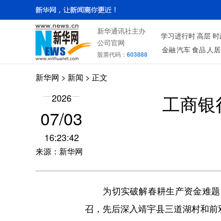
新华通讯社主办
学习进行时
高层
时
公司官网
金融
汽车
食品
人居
股票代码：
603888
新华网
>
新闻
> 正文
工商银
2026
07/03
16:23:42
来源：新华网
为切实破解春耕生产资金难题，
召，先后深入靖宇县三道湖村和前双