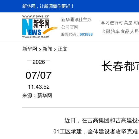
新华通讯社主办
学习进行时
高层
时
公司官网
金融
汽车
食品
人居
股票代码：
603888
新华网
>
新闻
> 正文
长春都
2026
07/07
11:43:52
来源：新华网
近日，在吉高集团和吉高建投公
01工区承建，全体建设者攻坚克