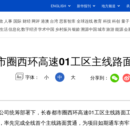
ENGLISH
新华报刊
地方频道
承
政
人事
国际
财经
网评
港澳
台湾
思客智库
全球连线
教育
科技
科创
量子
生活
信息化
数字经济
学术中国
乡村振兴
银龄
溯源中国
城市
旅游
能源
会
市圈西环高速01工区主线路
字体：
小
中
大
分享到：
司统筹部署下，长春都市圈西环高速01工区主线路面工
难，率先完成全线首个主线路面贯通，为项目如期通车夯