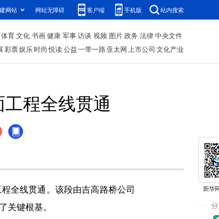
建网站
网站无障碍
客户端
手机版
站内搜索
体育
文化
书画
健康
军事
访谈
视频
图片
政务
法律
中央文件
展
彩票
娱乐
时尚
悦读
公益
一带一路
亚太网
上市公司
文化产业
面工程全线贯通
程全线贯通。该段由吉高路桥公司
牢了关键根基。