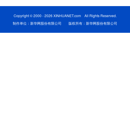
学术中国
乡村振兴
银龄
溯源中国
Copyright © 2000 - 2026 XINHUANET.com All Rights Reserved.
制作单位：新华网股份有限公司 版权所有：新华网股份有限公司
城市
旅游
能源
会展
彩票
娱乐
时尚
悦读
公益
一带一路
亚太网
上市公司
文化产业
地方频道
北京
天津
河北
山西
辽宁
吉林
上海
江苏
浙江
安徽
福建
江西