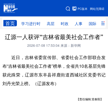
手机版
PC版本
网站无障碍
网站地图
首页
学习进行时
高层
时政
人事
国际
财
辽源一人获评“吉林省最美社会工作者”
学习进行时
高层
时政
人事
2026-07-08 17:53:04
来源：新华网
国际
财经
网评
港澳
近日，吉林省委宣传部、省委社会工作部联合发
台湾
思客智库
全球连线
教育
布“吉林省最美社会工作者”榜单，全省共10名基层先锋
科技
科创
量子
体育
获此殊荣，辽源市东丰县祥鹿街道西城社区党委书记
文化
书画
健康
军事
刘丹光荣上榜。（辽源发布）
访谈
视频
图片
政务
法律
中央文件
金融
汽车
【责任编辑:党春阳】
食品
人居
信息化
数字经济